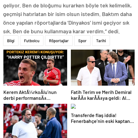
geliyor. Ben de bloğumu kurarken böyle tek kelimelik,
geçmişi hatırlatan bir isim olsun istedim. Baktım daha
önce yapılan röportajlarda ‘Dinyakos’ ismi geçiyor sık
sık. Ben de bunu kullanmaya karar verdim.” dedi.
Bilgi
Futbolcu
Röportajlar
Spor
Tarihi
Kerem AktÃ¼rkoÄlu’nun
Fatih Terim ve Merih Demiral
derbi performansÄ±
karÅÄ± karÅÄ±ya geldi: Al
Portekiz’i bÃ¼yÃ¼ledi:
Shabab, Al Ahli’yi maÄlup etti
“Harry Potter Ã§Ä±ldÄ±rttÄ±!”
Transferde flaş iddia!
Fenerbahçe’nin eski kaptanı
Beşiktaş’a önerildi