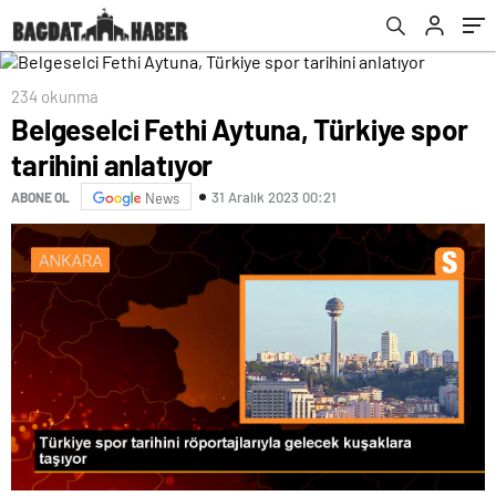
234 okunma
Belgeselci Fethi Aytuna, Türkiye spor
tarihini anlatıyor
31 Aralık 2023 00:21
ABONE OL
News