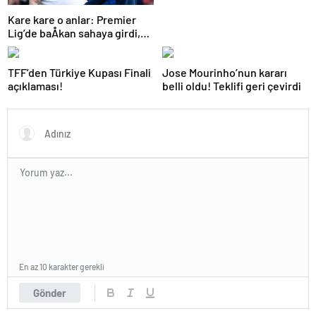
Kare kare o anlar: Premier
Lig’de baÅkan sahaya girdi,
teknik direktÃ¶rÃ¼
azarladÄ±!
TFF’den Türkiye Kupası Finali
Jose Mourinho’nun kararı
açıklaması!
belli oldu! Teklifi geri çevirdi
En az 10 karakter gerekli
Gönder