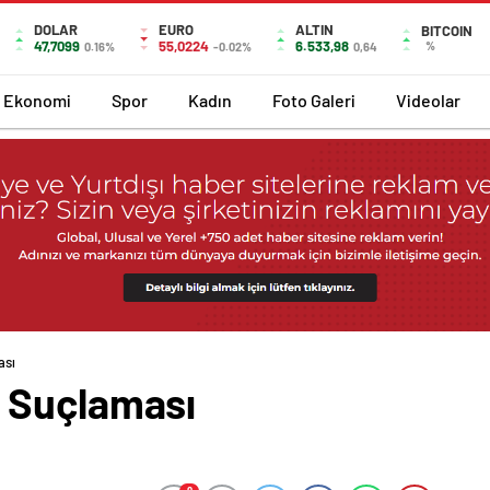
DOLAR
EURO
ALTIN
BITCOIN
47,7099
55,0224
6.533,98
%
0.16%
-0.02%
0,64
Ekonomi
Spor
Kadın
Foto Galeri
Videolar
ası
 Suçlaması