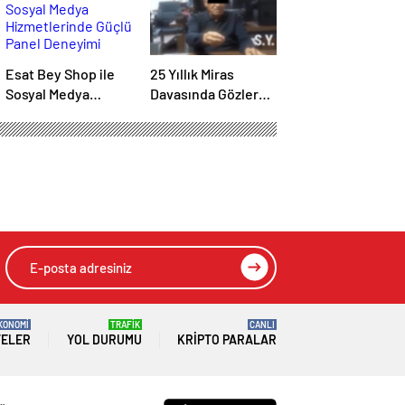
Esat Bey Shop ile
25 Yıllık Miras
Sosyal Medya
Davasında Gözler
Hizmetlerinde
Temmuz Ayındaki
Güçlü Panel
Karar Duruşmasına
Deneyimi
Çevrildi
KONOMİ
TRAFİK
CANLI
TELER
YOL DURUMU
KRIPTO PARALAR