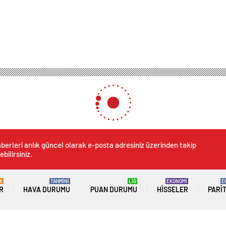
berleri anlık güncel olarak e-posta adresiniz üzerinden takip
ebilirsiniz.
K
TAHMİNİ
LİG
EKONOMİ
E
R
HAVA DURUMU
PUAN DURUMU
HISSELER
PARI