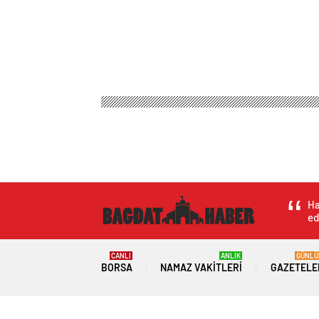
Ha
ed
CANLI
ANLIK
GÜNLÜ
BORSA
NAMAZ VAKITLERI
GAZETELE