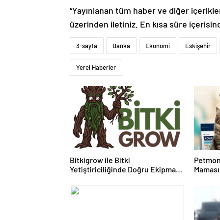
“Yayınlanan tüm haber ve diğer içerikler i
üzerinden iletiniz. En kısa süre içerisin
3-sayfa
Banka
Ekonomi
Eskişehir
Yerel Haberler
Bitkigrow ile Bitki
Petmon
Yetiştiriciliğinde Doğru Ekipman
Maması 
ve Ürün Seçimi
Ürünler