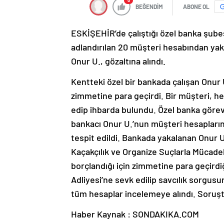
0
BEĞENDİM
ABONE OL
ESKİŞEHİR’de çalıştığı özel banka şubesi
adlandırılan 20 müşteri hesabından yakla
Onur U., gözaltına alındı.
Kentteki özel bir bankada çalışan Onur 
zimmetine para geçirdi. Bir müşteri, he
edip ihbarda bulundu. Özel banka görevl
bankacı Onur U.’nun müşteri hesaplarınd
tespit edildi. Bankada yakalanan Onur 
Kaçakçılık ve Organize Suçlarla Mücadel
borçlandığı için zimmetine para geçirdiğ
Adliyesi’ne sevk edilip savcılık sorgusu
tüm hesaplar incelemeye alındı. Soruş
Haber Kaynak : SONDAKIKA.COM