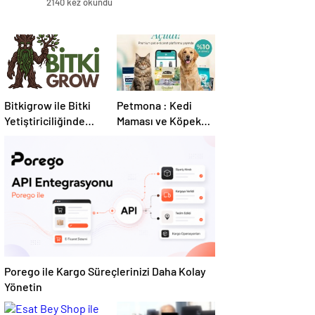
2140 kez okundu
Bitkigrow ile Bitki
Petmona : Kedi
Yetiştiriciliğinde
Maması ve Köpek
Doğru Ekipman ve
Maması İle Tüm
Ürün Seçimi
Evcil Hayvan
Ürünleri
Porego ile Kargo Süreçlerinizi Daha Kolay
Yönetin