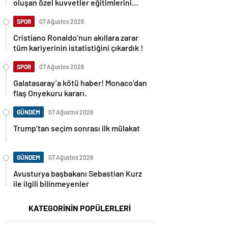
oluşan özel kuvvetler eğitimlerini
başlattı.
SPOR
07 Ağustos 2026
Cristiano Ronaldo’nun akıllara zarar
tüm kariyerinin istatistiğini çıkardık !
SPOR
07 Ağustos 2026
Galatasaray’a kötü haber! Monaco’dan
flaş Onyekuru kararı.
GÜNDEM
07 Ağustos 2026
Trump’tan seçim sonrası ilk mülakat
GÜNDEM
07 Ağustos 2026
Avusturya başbakanı Sebastian Kurz
ile ilgili bilinmeyenler
KATEGORİNİN POPÜLERLERİ