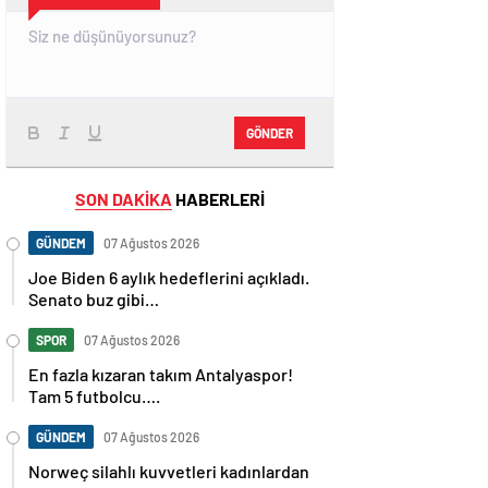
GÖNDER
SON DAKİKA
HABERLERİ
GÜNDEM
07 Ağustos 2026
Joe Biden 6 aylık hedeflerini açıkladı.
Senato buz gibi…
SPOR
07 Ağustos 2026
En fazla kızaran takım Antalyaspor!
Tam 5 futbolcu….
GÜNDEM
07 Ağustos 2026
Norweç silahlı kuvvetleri kadınlardan