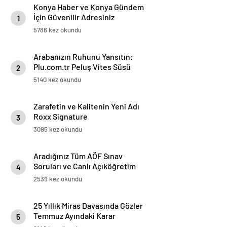
Konya Haber ve Konya Gündem
İçin Güvenilir Adresiniz
1
5786 kez okundu
Arabanızın Ruhunu Yansıtın:
Plu.com.tr Peluş Vites Süsü
2
Modelleri
5140 kez okundu
Zarafetin ve Kalitenin Yeni Adı
Roxx Signature
3
3095 kez okundu
Aradığınız Tüm AÖF Sınav
Soruları ve Canlı Açıköğretim
4
Forumu Burada
2539 kez okundu
25 Yıllık Miras Davasında Gözler
Temmuz Ayındaki Karar
5
Duruşmasına Çevrildi