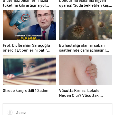
Glütensiz besinlerin fazla
Dondurma esnafına hijyen
tüketimi kilo artışına yol
uyarısı! ‘Suda bekletilen kaşık
açabilir
çapraz bulaşmaya neden
olabilir’
Prof. Dr. İbrahim Saraçoğlu
Bu hastalığı olanlar sabah
önerdi! Et benlerini patır
saatlerinde camı açmasın!
patır döküyor! ’15-20 DAKİKA
Burun tıkanıklığı, hapşırık,
BEKLETMEK YETİYOR!’
kaşıntı, öksürük… Meğer
tetikliyormuş
Strese karşı etkili 10 adım
Vücutta Kırmızı Lekeler
Neden Olur? Vücuttaki
Kırmızı Lekeler noktalar Nasıl
Geçer?