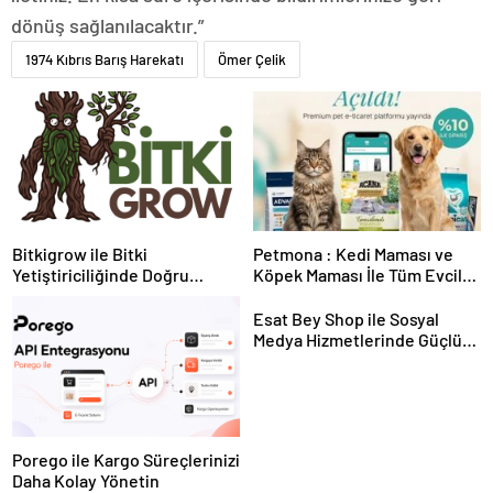
dönüş sağlanılacaktır.”
1974 Kıbrıs Barış Harekatı
Ömer Çelik
Bitkigrow ile Bitki
Petmona : Kedi Maması ve
Yetiştiriciliğinde Doğru
Köpek Maması İle Tüm Evcil
Ekipman ve Ürün Seçimi
Hayvan Ürünleri
Esat Bey Shop ile Sosyal
Medya Hizmetlerinde Güçlü
Panel Deneyimi
Porego ile Kargo Süreçlerinizi
Daha Kolay Yönetin