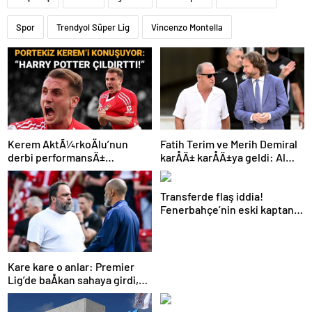
Spor
Trendyol Süper Lig
Vincenzo Montella
Kerem AktÃ¼rkoÄlu’nun
Fatih Terim ve Merih Demiral
derbi performansÄ±
karÅÄ± karÅÄ±ya geldi: Al
Portekiz’i bÃ¼yÃ¼ledi:
Shabab, Al Ahli’yi maÄlup etti
“Harry Potter Ã§Ä±ldÄ±rttÄ±!”
Transferde flaş iddia!
Fenerbahçe’nin eski kaptanı
Beşiktaş’a önerildi
Kare kare o anlar: Premier
Lig’de baÅkan sahaya girdi,
teknik direktÃ¶rÃ¼
azarladÄ±!