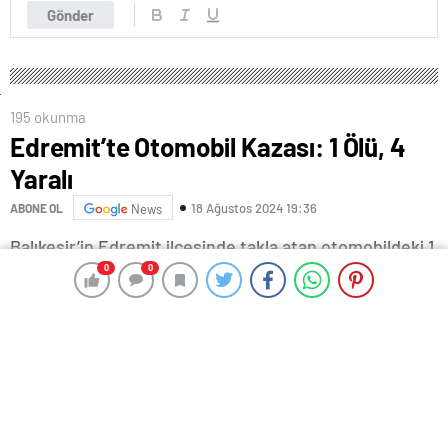
Gönder
195 okunma
Edremit’te Otomobil Kazası: 1 Ölü, 4
Yaralı
18 Ağustos 2024 19:36
ABONE OL
News
Balıkesir’in Edremit ilçesinde takla atan otomobildeki 1
0
0
0
0
kişi hayatını kaybetti, 4 kişi de yaralandı.
Edinilen bilgiye göre, Avcılar Mahallesi Tek Çam
mevkiinde F.T. idaresindeki 10 AGE 577 plakalı
otomobil, sürücüsünün direksiyon hakimiyetini
kaybetmesi nedeniyle takla attı. Kazayı görenlerin
ihbarı üzerine olay yerine çok sayıda ambulans ve