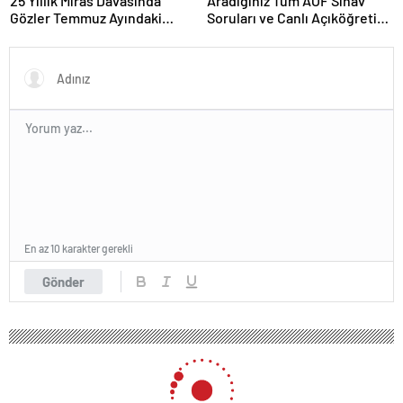
25 Yıllık Miras Davasında
Aradığınız Tüm AÖF Sınav
Gözler Temmuz Ayındaki
Soruları ve Canlı Açıköğretim
Karar Duruşmasına Çevrildi
Forumu Burada
En az 10 karakter gerekli
Gönder
188 okunma
Genç kadın dere yatağında ölü