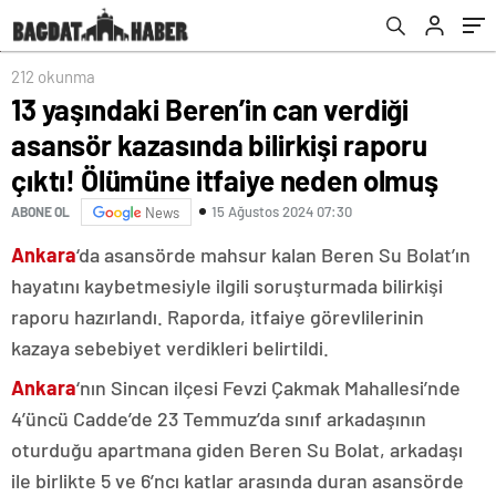
itfaiye neden olmuş
212 okunma
13 yaşındaki Beren’in can verdiği
asansör kazasında bilirkişi raporu
çıktı! Ölümüne itfaiye neden olmuş
15 Ağustos 2024 07:30
ABONE OL
News
Ankara
‘da asansörde mahsur kalan Beren Su Bolat’ın
hayatını kaybetmesiyle ilgili soruşturmada bilirkişi
raporu hazırlandı. Raporda, itfaiye görevlilerinin
kazaya sebebiyet verdikleri belirtildi.
Ankara
‘nın Sincan ilçesi Fevzi Çakmak Mahallesi’nde
4’üncü Cadde’de 23 Temmuz’da sınıf arkadaşının
oturduğu apartmana giden Beren Su Bolat, arkadaşı
ile birlikte 5 ve 6’ncı katlar arasında duran asansörde