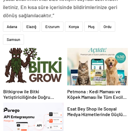
iletiniz. En kısa süre içerisinde bildirimlerinize geri
dönüş sağlanılacaktır.”
Adana
Elazığ
Erzurum
Konya
Muş
Ordu
Samsun
Bitkigrow ile Bitki
Petmona : Kedi Maması ve
Yetiştiriciliğinde Doğru
Köpek Maması İle Tüm Evcil
Ekipman ve Ürün Seçimi
Hayvan Ürünleri
Esat Bey Shop ile Sosyal
Medya Hizmetlerinde Güçlü
Panel Deneyimi