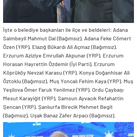
İşte o belediye başkanları ile ilçe ve beldeleri: Adana
Saimbeyli Mahmut Dal (Bağımsız), Adana Feke Cömert
Özen (YRP), Elazığ Bükardı Ali Açmaz (Bağımsız),
Erzurum Aziziye Emrullah Akpunar (YRP), Erzurum
Horasan Hayrettin Özdemir (İyi Parti), Erzurum
Köprüköy Nevzat Karasu (YRP), Konya Doğanhisar Ali
Öztoklu (Bağımsız), Muş Yoncalı Fehim Kaya (YRP), Muş
Yeşilova Ömer Faruk Yenilmez (YRP), Ordu Çaybaşı
Mesut Karayiğit (YRP), Samsun Ayvacık Refahattin
Şencan (YRP), Şanlıurfa Birecik Mehmet Begit
(Bağımsız), Uşak Banaz Zafer Arpacı (Bağımsız).