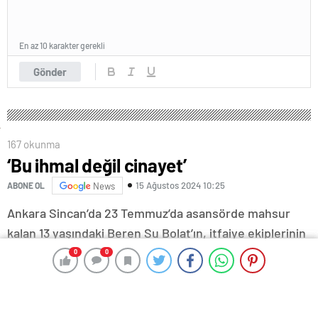
En az 10 karakter gerekli
Gönder
167 okunma
‘Bu ihmal değil cinayet’
15 Ağustos 2024 10:25
ABONE OL
News
Ankara Sincan’da 23 Temmuz’da asansörde mahsur
kalan 13 yaşındaki Beren Su Bolat’ın, itfaiye ekiplerinin
kurtarma çalışmaları sırasında asansör boşluğuna
0
0
0
0
düşerek hayatını kaybetmesine ilişkin Ankara
Büyükşehir Belediyesi (ABB) tarafından başlatılan idari
soruşturmaya bilirkişi raporu eklendi. Raporda; itfaiye