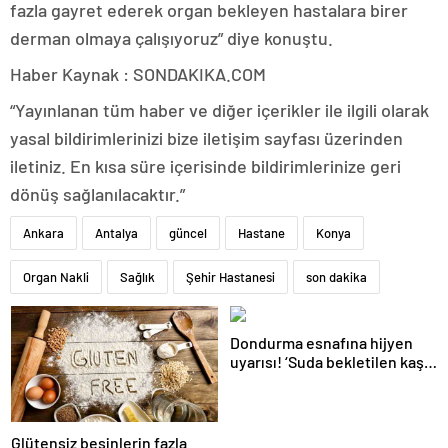
fazla gayret ederek organ bekleyen hastalara birer
derman olmaya çalışıyoruz” diye konuştu.
Haber Kaynak : SONDAKIKA.COM
“Yayınlanan tüm haber ve diğer içerikler ile ilgili olarak
yasal bildirimlerinizi bize iletişim sayfası üzerinden
iletiniz. En kısa süre içerisinde bildirimlerinize geri
dönüş sağlanılacaktır.”
Ankara
Antalya
güncel
Hastane
Konya
Organ Nakli
Sağlık
Şehir Hastanesi
son dakika
Dondurma esnafına hijyen
uyarısı! ‘Suda bekletilen kaşık
çapraz bulaşmaya neden
olabilir’
Glütensiz besinlerin fazla