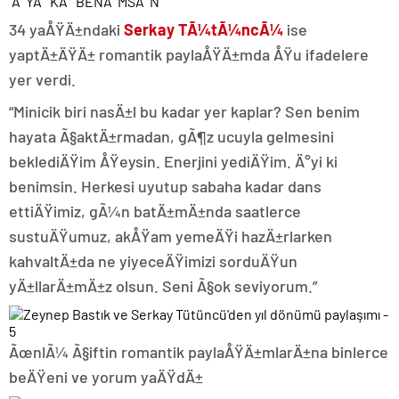
“Ä°YÄ° KÄ° BENÄ°MSÄ°N”
34 yaÅŸÄ±ndaki
Serkay TÃ¼tÃ¼ncÃ¼
ise
yaptÄ±ÄŸÄ± romantik paylaÅŸÄ±mda ÅŸu ifadelere
yer verdi.
“Minicik biri nasÄ±l bu kadar yer kaplar? Sen benim
hayata Ã§aktÄ±rmadan, gÃ¶z ucuyla gelmesini
beklediÄŸim ÅŸeysin. Enerjini yediÄŸim. Ä°yi ki
benimsin. Herkesi uyutup sabaha kadar dans
ettiÄŸimiz, gÃ¼n batÄ±mÄ±nda saatlerce
sustuÄŸumuz, akÅŸam yemeÄŸi hazÄ±rlarken
kahvaltÄ±da ne yiyeceÄŸimizi sorduÄŸun
yÄ±llarÄ±mÄ±z olsun. Seni Ã§ok seviyorum.”
ÃœnlÃ¼ Ã§iftin romantik paylaÅŸÄ±mlarÄ±na binlerce
beÄŸeni ve yorum yaÄŸdÄ±