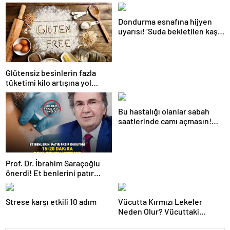
Dondurma esnafına hijyen
uyarısı! ‘Suda bekletilen kaşık
çapraz bulaşmaya neden
olabilir’
Glütensiz besinlerin fazla
tüketimi kilo artışına yol
açabilir
Bu hastalığı olanlar sabah
saatlerinde camı açmasın!
Burun tıkanıklığı, hapşırık,
kaşıntı, öksürük… Meğer
tetikliyormuş
Prof. Dr. İbrahim Saraçoğlu
önerdi! Et benlerini patır
patır döküyor! ’15-20 DAKİKA
BEKLETMEK YETİYOR!’
Strese karşı etkili 10 adım
Vücutta Kırmızı Lekeler
Neden Olur? Vücuttaki
Kırmızı Lekeler noktalar Nasıl