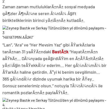
Zaman zaman mutluluklarÄ±nÄ± sosyal medyada
gÃ¶zler Ã¶nÃ¼ne seren Ã¼nlÃ¼ Ã§ift
birlikteliklerinin birinci yÄ±lÄ±nÄ± kutladÄ±.
“HAYATIMIN AÅžKI”
“Lan”, “Ara” ve “Her Mevsim Yaz” gibi ÅŸarkÄ±larla
tanÄ±nan 31 yaÅŸÄ±ndaki
BastÄ±k
“HayatÄ±mÄ±n
aÅŸkÄ±… DÃ¼nyada geÃ§irdiÄŸim en Ä±ÅŸÄ±ltÄ±lÄ±
yÄ±l iÃ§in teÅŸekkÃ¼r ederim… Her gÃ¼nÃ¼mÃ¼ bir
ÅŸarkÄ± haline getirdin. Ä°yi ki benim sevgilimsin…
365 gÃ¼ndÃ¼r dizinde uyumak harika bir ÅŸey..
Sonsuz senelerimiz olsun.” notuyla TÃ¼tÃ¼ncÃ¼ ile
romantik pozlarÄ±nÄ± paylaÅŸtÄ±.