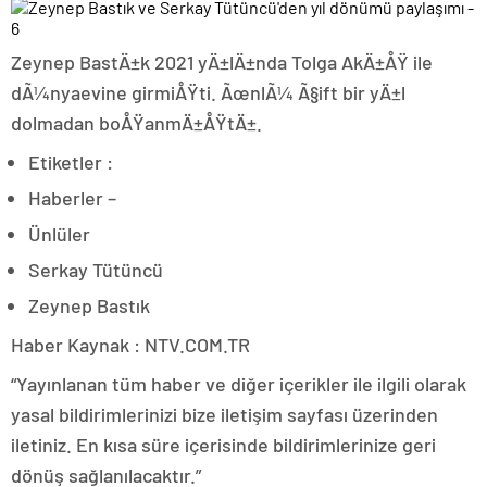
Zeynep BastÄ±k 2021 yÄ±lÄ±nda Tolga AkÄ±ÅŸ ile
dÃ¼nyaevine girmiÅŸti. ÃœnlÃ¼ Ã§ift bir yÄ±l
dolmadan boÅŸanmÄ±ÅŸtÄ±.
Etiketler :
Haberler –
Ünlüler
Serkay Tütüncü
Zeynep Bastık
Haber Kaynak : NTV.COM.TR
“Yayınlanan tüm haber ve diğer içerikler ile ilgili olarak
yasal bildirimlerinizi bize iletişim sayfası üzerinden
iletiniz. En kısa süre içerisinde bildirimlerinize geri
dönüş sağlanılacaktır.”