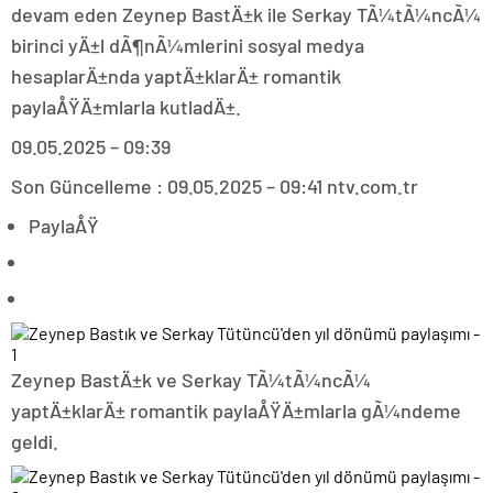
devam eden Zeynep BastÄ±k ile Serkay TÃ¼tÃ¼ncÃ¼
birinci yÄ±l dÃ¶nÃ¼mlerini sosyal medya
hesaplarÄ±nda yaptÄ±klarÄ± romantik
paylaÅŸÄ±mlarla kutladÄ±.
09.05.2025 – 09:39
Son Güncelleme : 09.05.2025 – 09:41 ntv.com.tr
PaylaÅŸ
Zeynep BastÄ±k ve Serkay TÃ¼tÃ¼ncÃ¼
yaptÄ±klarÄ± romantik paylaÅŸÄ±mlarla gÃ¼ndeme
geldi.