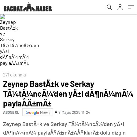
paylaÅÄ±mÄ±
271 okunma
Zeynep BastÄ±k ve Serkay
TÃ¼tÃ¼ncÃ¼’den yÄ±l dÃ¶nÃ¼mÃ¼
paylaÅÄ±mÄ±
9 Mayıs 2025 11:24
ABONE OL
News
Zeynep BastÄ±k ve Serkay TÃ¼tÃ¼ncÃ¼’den yÄ±l
dÃ¶nÃ¼mÃ¼ paylaÅŸÄ±mÄ±AÅŸklarÄ± dolu dizgin