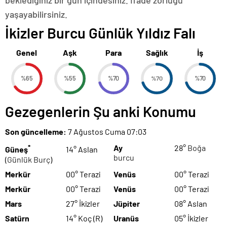
beklediğiniz bir gün içindesiniz. İfade zorluğu
yaşayabilirsiniz.
İkizler Burcu Günlük Yıldız Falı
Genel
Aşk
Para
Sağlık
İş
%65
%55
%70
%70
%70
Gezegenlerin Şu anki Konumu
Son güncelleme:
7 Ağustos Cuma 07:03
*
Ay
28°
Boğa
Güneş
14° Aslan
burcu
(
Günlük Burç
)
Merkür
00° Terazi
Venüs
00° Terazi
Merkür
00° Terazi
Venüs
00° Terazi
Mars
27° İkizler
Jüpiter
08° Aslan
Satürn
14° Koç (R)
Uranüs
05° İkizler