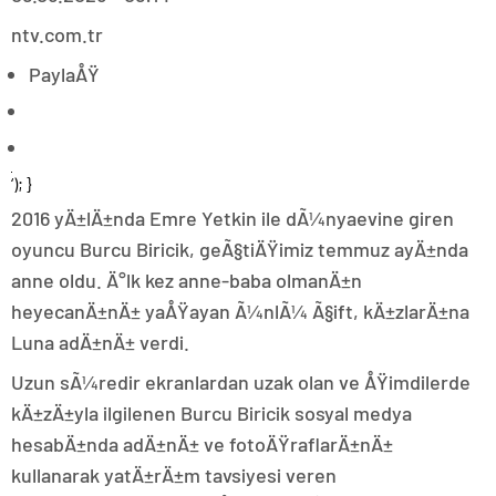
ntv.com.tr
PaylaÅŸ
‘); }
2016 yÄ±lÄ±nda Emre Yetkin ile dÃ¼nyaevine giren
oyuncu Burcu Biricik, geÃ§tiÄŸimiz temmuz ayÄ±nda
anne oldu. Ä°lk kez anne-baba olmanÄ±n
heyecanÄ±nÄ± yaÅŸayan Ã¼nlÃ¼ Ã§ift, kÄ±zlarÄ±na
Luna adÄ±nÄ± verdi.
Uzun sÃ¼redir ekranlardan uzak olan ve ÅŸimdilerde
kÄ±zÄ±yla ilgilenen Burcu Biricik sosyal medya
hesabÄ±nda adÄ±nÄ± ve fotoÄŸraflarÄ±nÄ±
kullanarak yatÄ±rÄ±m tavsiyesi veren