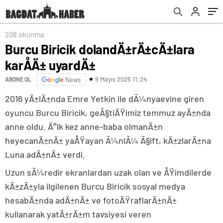
208 okunma
Burcu Biricik dolandÄ±rÄ±cÄ±lara
karÅÄ± uyardÄ±
9 Mayıs 2025 11:24
ABONE OL
News
2016 yÄ±lÄ±nda Emre Yetkin ile dÃ¼nyaevine giren
oyuncu Burcu Biricik, geÃ§tiÄŸimiz temmuz ayÄ±nda
anne oldu. Ä°lk kez anne-baba olmanÄ±n
heyecanÄ±nÄ± yaÅŸayan Ã¼nlÃ¼ Ã§ift, kÄ±zlarÄ±na
Luna adÄ±nÄ± verdi.
Uzun sÃ¼redir ekranlardan uzak olan ve ÅŸimdilerde
kÄ±zÄ±yla ilgilenen Burcu Biricik sosyal medya
hesabÄ±nda adÄ±nÄ± ve fotoÄŸraflarÄ±nÄ±
kullanarak yatÄ±rÄ±m tavsiyesi veren