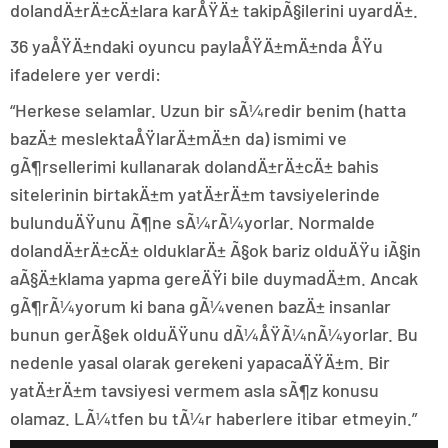
dolandÄ±rÄ±cÄ±lara karÅŸÄ± takipÃ§ilerini uyardÄ±.
36 yaÅŸÄ±ndaki oyuncu paylaÅŸÄ±mÄ±nda ÅŸu
ifadelere yer verdi:
“Herkese selamlar. Uzun bir sÃ¼redir benim (hatta
bazÄ± meslektaÅŸlarÄ±mÄ±n da) ismimi ve
gÃ¶rsellerimi kullanarak dolandÄ±rÄ±cÄ± bahis
sitelerinin birtakÄ±m yatÄ±rÄ±m tavsiyelerinde
bulunduÄŸunu Ã¶ne sÃ¼rÃ¼yorlar. Normalde
dolandÄ±rÄ±cÄ± olduklarÄ± Ã§ok bariz olduÄŸu iÃ§in
aÃ§Ä±klama yapma gereÄŸi bile duymadÄ±m. Ancak
gÃ¶rÃ¼yorum ki bana gÃ¼venen bazÄ± insanlar
bunun gerÃ§ek olduÄŸunu dÃ¼ÅŸÃ¼nÃ¼yorlar. Bu
nedenle yasal olarak gerekeni yapacaÄŸÄ±m. Bir
yatÄ±rÄ±m tavsiyesi vermem asla sÃ¶z konusu
olamaz. LÃ¼tfen bu tÃ¼r haberlere itibar etmeyin.”