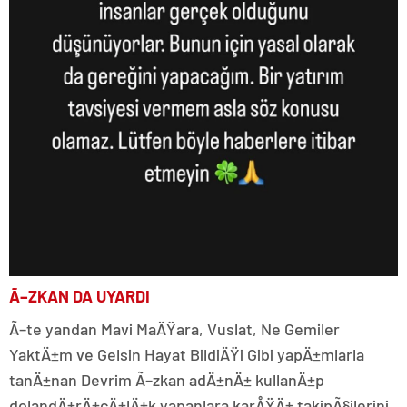
Ã–ZKAN DA UYARDI
Ã–te yandan Mavi MaÄŸara, Vuslat, Ne Gemiler
YaktÄ±m ve Gelsin Hayat BildiÄŸi Gibi yapÄ±mlarla
tanÄ±nan Devrim Ã–zkan adÄ±nÄ± kullanÄ±p
dolandÄ±rÄ±cÄ±lÄ±k yapanlara karÅŸÄ± takipÃ§ilerini