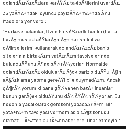
dolandÄ±rÄ±cÄ±lara karÅŸÄ± takipÃ§ilerini uyardÄ±.
36 yaÅŸÄ±ndaki oyuncu paylaÅŸÄ±mÄ±nda ÅŸu
ifadelere yer verdi:
“Herkese selamlar. Uzun bir sÃ¼redir benim (hatta
bazÄ± meslektaÅŸlarÄ±mÄ±n da) ismimi ve
gÃ¶rsellerimi kullanarak dolandÄ±rÄ±cÄ± bahis
sitelerinin birtakÄ±m yatÄ±rÄ±m tavsiyelerinde
bulunduÄŸunu Ã¶ne sÃ¼rÃ¼yorlar. Normalde
dolandÄ±rÄ±cÄ± olduklarÄ± Ã§ok bariz olduÄŸu iÃ§in
aÃ§Ä±klama yapma gereÄŸi bile duymadÄ±m. Ancak
gÃ¶rÃ¼yorum ki bana gÃ¼venen bazÄ± insanlar
bunun gerÃ§ek olduÄŸunu dÃ¼ÅŸÃ¼nÃ¼yorlar. Bu
nedenle yasal olarak gerekeni yapacaÄŸÄ±m. Bir
yatÄ±rÄ±m tavsiyesi vermem asla sÃ¶z konusu
olamaz. LÃ¼tfen bu tÃ¼r haberlere itibar etmeyin.”