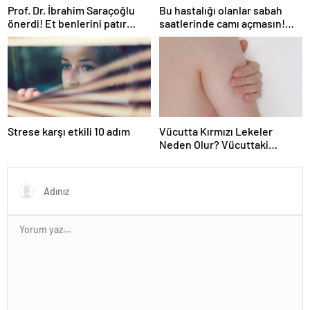
Prof. Dr. İbrahim Saraçoğlu
Bu hastalığı olanlar sabah
önerdi! Et benlerini patır
saatlerinde camı açmasın!
patır döküyor! ’15-20 DAKİKA
Burun tıkanıklığı, hapşırık,
BEKLETMEK YETİYOR!’
kaşıntı, öksürük… Meğer
tetikliyormuş
Strese karşı etkili 10 adım
Vücutta Kırmızı Lekeler
Neden Olur? Vücuttaki
Kırmızı Lekeler noktalar Nasıl
Geçer?