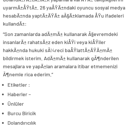
uyarmÄ±ÅŸtÄ±. 26 yaÅŸÄ±ndaki oyuncu sosyal medya
hesabÄ±nda yaptÄ±ÄŸÄ± aÃ§Ä±klamada ÅŸu ifadeleri
kullandÄ±:
“Son zamanlarda adÄ±mÄ± kullanarak Ã§evremdeki
insanlarÄ± rahatsÄ±z eden kiÅŸi veya kiÅŸiler
hakkÄ±nda hukuki sÃ¼reci baÅŸlattÄ±ÄŸÄ±mÄ±
bildirmek isterim. AdÄ±mÄ± kullanarak gÃ¶nderilen
mesajlara ve yapÄ±lan aramalara itibar etmemenizi
Ã¶nemle rica ederim.”
Etiketler :
Haberler –
Ünlüler
Burcu Biricik
Dolandırıcılık