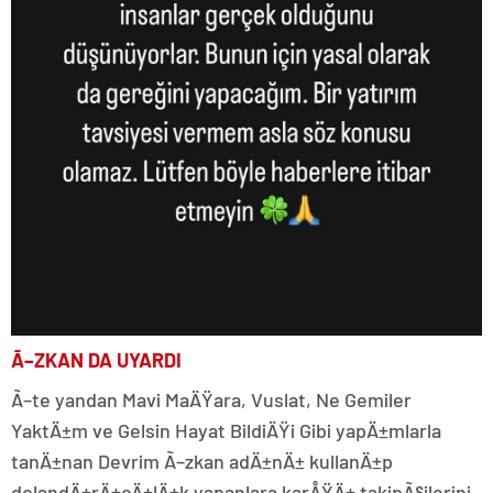
Ã–ZKAN DA UYARDI
Ã–te yandan Mavi MaÄŸara, Vuslat, Ne Gemiler
YaktÄ±m ve Gelsin Hayat BildiÄŸi Gibi yapÄ±mlarla
tanÄ±nan Devrim Ã–zkan adÄ±nÄ± kullanÄ±p
dolandÄ±rÄ±cÄ±lÄ±k yapanlara karÅŸÄ± takipÃ§ilerini