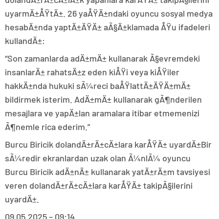
uyarmÄ±ÅŸtÄ±. 26 yaÅŸÄ±ndaki oyuncu sosyal medya
hesabÄ±nda yaptÄ±ÄŸÄ± aÃ§Ä±klamada ÅŸu ifadeleri
kullandÄ±:
“Son zamanlarda adÄ±mÄ± kullanarak Ã§evremdeki
insanlarÄ± rahatsÄ±z eden kiÅŸi veya kiÅŸiler
hakkÄ±nda hukuki sÃ¼reci baÅŸlattÄ±ÄŸÄ±mÄ±
bildirmek isterim. AdÄ±mÄ± kullanarak gÃ¶nderilen
mesajlara ve yapÄ±lan aramalara itibar etmemenizi
Ã¶nemle rica ederim.”
Burcu Biricik dolandÄ±rÄ±cÄ±lara karÅŸÄ± uyardÄ±Bir
sÃ¼redir ekranlardan uzak olan Ã¼nlÃ¼ oyuncu
Burcu Biricik adÄ±nÄ± kullanarak yatÄ±rÄ±m tavsiyesi
veren dolandÄ±rÄ±cÄ±lara karÅŸÄ± takipÃ§ilerini
uyardÄ±.
09.05.2025 – 09:14