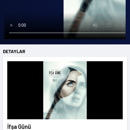
DETAYLAR
İfşa Günü