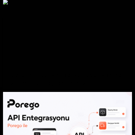
Petmona : Kedi Maması ve Köpek Maması
İle Tüm Evcil Hayvan Ürünleri