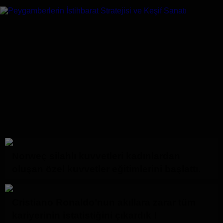
Norweç silahlı kuvvetleri kadınlardan
oluşan özel kuvvetler eğitimlerini başlattı.
Cristiano Ronaldo’nun akıllara zarar tüm
kariyerinin istatistiğini çıkardık !