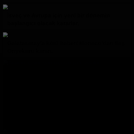
İsveç ve Avrupa için yeni bir dönemin
başlangıcı olacak kararlar.
Galatasaray’a kötü haber! Monaco’dan flaş
Onyekuru kararı.