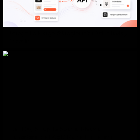
Porego ile Kargo Süreçlerinizi Daha Kolay
Yönetin
Esat Bey Shop ile Sosyal Medya
Hizmetlerinde Güçlü Panel Deneyimi